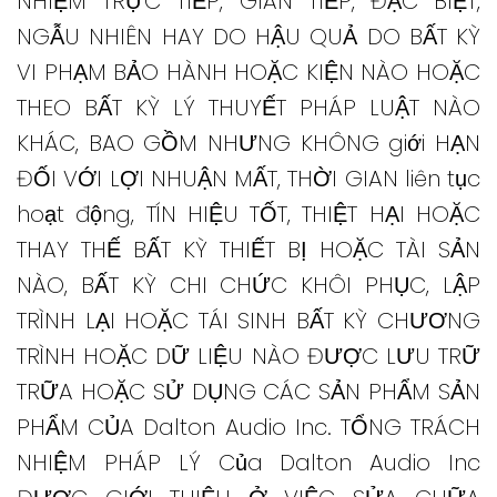
NHIỆM TRỰC TIẾP, GIÁN TIẾP, ĐẶC BIỆT,
NGẪU NHIÊN HAY DO HẬU QUẢ DO BẤT KỲ
VI PHẠM BẢO HÀNH HOẶC KIỆN NÀO HOẶC
THEO BẤT KỲ LÝ THUYẾT PHÁP LUẬT NÀO
KHÁC, BAO GỒM NHƯNG KHÔNG giới HẠN
ĐỐI VỚI LỢI NHUẬN MẤT, THỜI GIAN liên tục
hoạt động, TÍN HIỆU TỐT, THIỆT HẠI HOẶC
THAY THẾ BẤT KỲ THIẾT BỊ HOẶC TÀI SẢN
NÀO, BẤT KỲ CHI CHỨC KHÔI PHỤC, LẬP
TRÌNH LẠI HOẶC TÁI SINH BẤT KỲ CHƯƠNG
TRÌNH HOẶC DỮ LIỆU NÀO ĐƯỢC LƯU TRỮ
TRỮA HOẶC SỬ DỤNG CÁC SẢN PHẨM SẢN
PHẨM CỦA Dalton Audio Inc. TỔNG TRÁCH
NHIỆM PHÁP LÝ Của Dalton Audio Inc