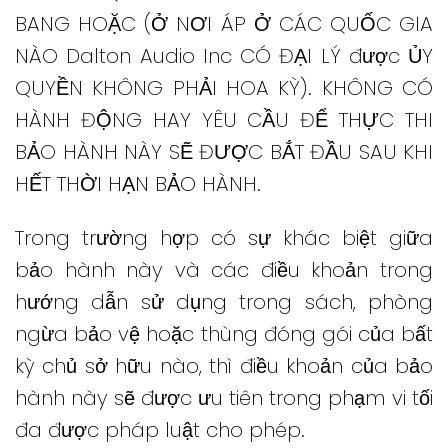
BANG HOẶC (Ở NƠI ÁP Ở CÁC QUỐC GIA
NÀO Dalton Audio Inc CÓ ĐẠI LÝ được ỦY
QUYỀN KHÔNG PHẢI HOA KỲ).
KHÔNG CÓ
HÀNH ĐỘNG HAY YÊU CẦU ĐỂ THỰC THI
BẢO HÀNH NÀY SẼ ĐƯỢC BẮT ĐẦU SAU KHI
HẾT THỜI HẠN BẢO HÀNH.
Trong trường hợp có sự khác biệt giữa
bảo hành này và các điều khoản trong
hướng dẫn sử dụng trong sách, phòng
ngừa bảo vệ hoặc thùng đóng gói của bất
kỳ chủ sở hữu nào, thì điều khoản của bảo
hành này sẽ được ưu tiên trong phạm vi tối
đa được pháp luật cho phép.