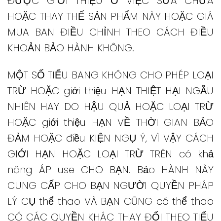
ĐƯỢC GIỚI THIỆU Ở VIỆC SỬA CHỮA
HOẶC THAY THẾ SẢN PHẨM NÀY HOẶC GIÁ
MUA BAN ĐIỀU CHỈNH THEO CÁCH ĐIỀU
KHOẢN BẢO HÀNH KHÔNG.
MỘT SỐ TIỂU BANG KHÔNG CHO PHÉP LOẠI
TRỪ HOẶC giới thiệu HẠN THIỆT HẠI NGẪU
NHIÊN HAY DO HẬU QUẢ HOẶC LOẠI TRỪ
HOẶC giới thiệu HẠN VỀ THỜI GIAN BẢO
ĐẢM HOẶC điều KIỆN NGỤ Ý, VÌ VẬY CÁCH
GIỚI HẠN HOẶC LOẠI TRỪ TRÊN có khả
năng ÁP use CHO BẠN.
Bảo HÀNH NÀY
CUNG CẤP CHO BẠN NGƯỜI QUYỀN PHÁP
LÝ CỤ thể thao VÀ BẠN CŨNG có thể thao
CÓ CÁC QUYỀN KHÁC THAY ĐỔI THEO TIỂU