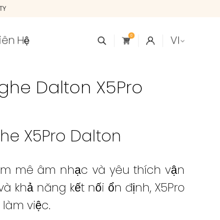
WARRANTY
iên Hệ
VI
0
Nghe Dalton X5Pro
he X5Pro Dalton
đam mê âm nhạc và yêu thích vận
và khả năng kết nối ổn định, X5Pro
 làm việc.