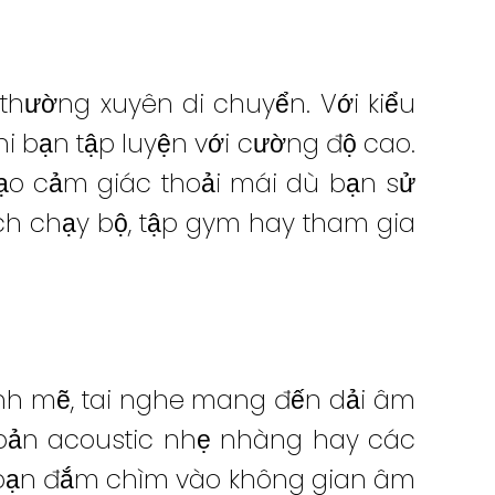
 thường xuyên di chuyển. Với kiểu
hi bạn tập luyện với cường độ cao.
ạo cảm giác thoải mái dù bạn sử
ích chạy bộ, tập gym hay tham gia
nh mẽ, tai nghe mang đến dải âm
bản acoustic nhẹ nhàng hay các
p bạn đắm chìm vào không gian âm