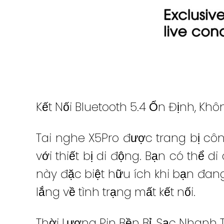
Kết Nối Bluetooth 5.4 Ổn Định, Khô
Tai nghe X5Pro được trang bị cô
với thiết bị di động. Bạn có thể 
này đặc biệt hữu ích khi bạn đan
lắng về tình trạng mất kết nối.
Thời Lượng Pin Bền Bỉ, Sạc Nhanh T