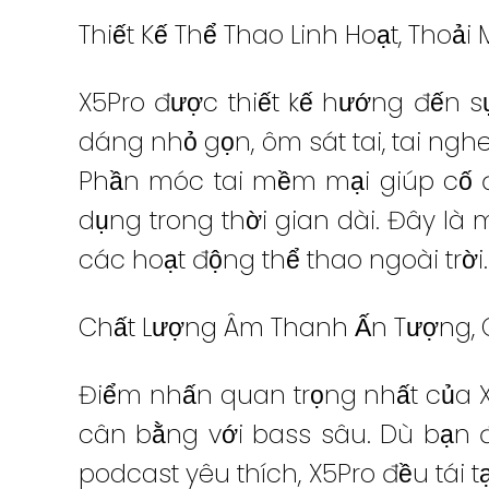
Thiết Kế Thể Thao Linh Hoạt, Thoải 
X5Pro được thiết kế hướng đến sự
dáng nhỏ gọn, ôm sát tai, tai ngh
Phần móc tai mềm mại giúp cố đ
dụng trong thời gian dài. Đây là
các hoạt động thể thao ngoài trời.
Chất Lượng Âm Thanh Ấn Tượng, 
Điểm nhấn quan trọng nhất của 
cân bằng với bass sâu. Dù bạn
podcast yêu thích, X5Pro đều tá