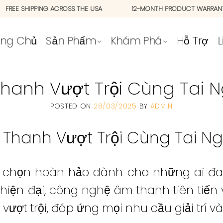
W
FREE SHIPPING ACROSS THE USA
12-MONTH PRODUCT 
ang Chủ
Sản Phẩm
Khám Phá
Hỗ Trợ
L
hanh Vượt Trội Cùng Tai 
POSTED ON
28/03/2025
BY
ADMIN
 Thanh Vượt Trội Cùng Tai Ng
ựa chọn hoàn hảo dành cho những ai 
ế hiện đại, công nghệ âm thanh tiên tiến 
ợt trội, đáp ứng mọi nhu cầu giải trí và