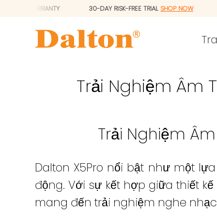
Skip
-MONTH PRODUCT WARRANTY
30-DAY RISK-FREE TRIAL
SHOP NO
to
content
Tr
Trải Nghiệm Âm T
Trải Nghiệm Âm
Dalton X5Pro nổi bật như một l
động. Với sự kết hợp giữa thiết k
mang đến trải nghiệm nghe nhạc vư