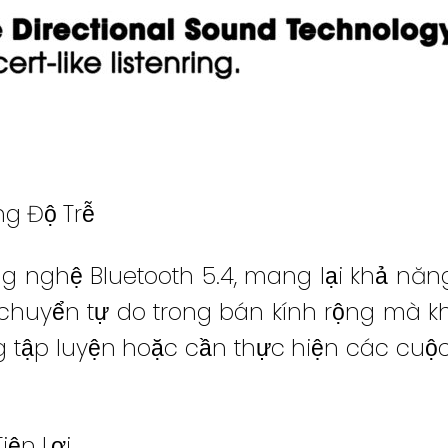
ng Độ Trễ
ng nghệ Bluetooth 5.4, mang lại khả năn
di chuyển tự do trong bán kính rộng mà kh
g tập luyện hoặc cần thực hiện các cuộ
iện Lợi