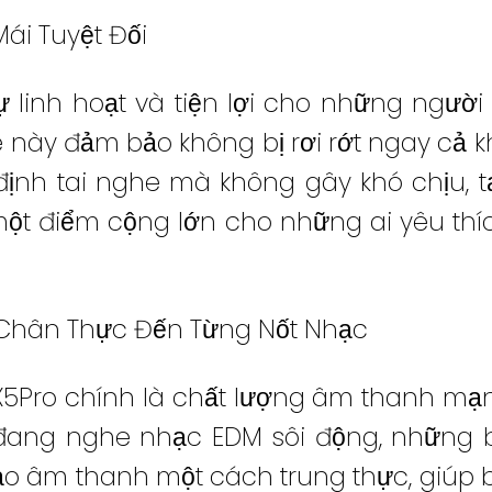
Mái Tuyệt Đối
 linh hoạt và tiện lợi cho những người
e này đảm bảo không bị rơi rớt ngay cả k
ịnh tai nghe mà không gây khó chịu, t
 một điểm cộng lớn cho những ai yêu th
Chân Thực Đến Từng Nốt Nhạc
X5Pro chính là chất lượng âm thanh mạ
 đang nghe nhạc EDM sôi động, những 
i tạo âm thanh một cách trung thực, giú